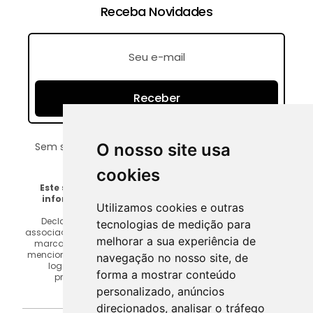
Receba Novidades
Receber
Sem spam. Apenas emails sobre edição online.
O nosso site usa
cookies
Este site é um recurso independente que oferece
informações sobre edição online e ferramentas
Utilizamos cookies e outras
relacionadas.
Declaramos expressamente que não temos afiliação,
tecnologias de medição para
associação, endosso ou qualquer forma de relação com as
melhorar a sua experiência de
marcas, empresas ou desenvolvedores das ferramentas
mencionadas em nosso site. Todas as marcas comerciais,
navegação no nosso site, de
logotipos e nomes de produtos mencionados são
forma a mostrar conteúdo
propriedade de seus respectivos donos. Somos
absolutamente contra a pirataria.
personalizado, anúncios
direcionados, analisar o tráfego